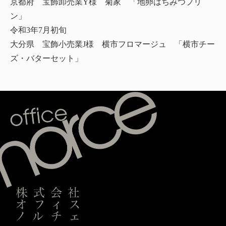
京都府 宝飾卸売業Y様 菊家 「地卵はちみつプリ
ン」
令和3年7月初旬
大分県 宝飾小売業J様 横市フロマージュ 「横市チー
ズ・バターセット」