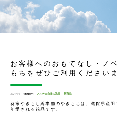
お客様へのおもてなし・ノ
もちをぜひご利用ください
2024.6.6
category:
ノルチェ自慢の逸品
新商品
葵家やきもち総本舗のやきもちは、滋賀県産羽
年愛される銘品です。