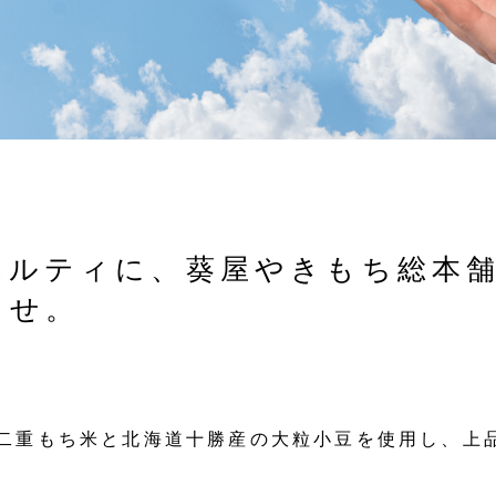
ベルティに、葵屋やきもち総本
ませ。
二重もち米と北海道十勝産の大粒小豆を使用し、上