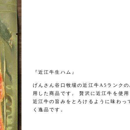
『近江牛生ハム』
げんさん谷口牧場の近江牛A5ランクの
用した商品です。 贅沢に近江牛を使用
近江牛の旨みをとろけるように味わっ
く逸品です。