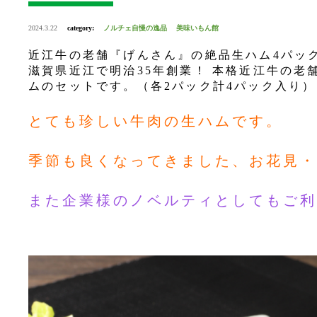
2024.3.22
category:
ノルチェ自慢の逸品
美味いもん館
近江牛の老舗『げんさん』の絶品生ハム4パッ
滋賀県近江で明治35年創業！ 本格近江牛の
ムのセットです。（各2パック計4パック入り）
とても珍しい牛肉の生ハムです。
季節も良くなってきました、お花見・
また企業様のノベルティとしてもご利