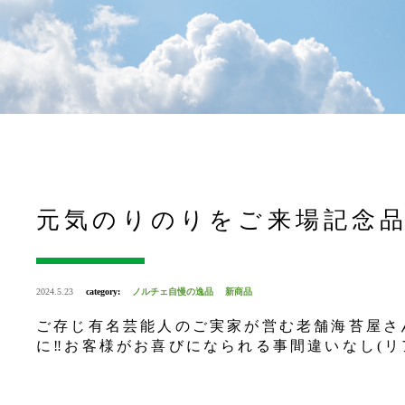
元気のりのりをご来場記念
2024.5.23
category:
ノルチェ自慢の逸品
新商品
ご存じ有名芸能人のご実家が営む老舗海苔屋さ
に‼お客様がお喜びになられる事間違いなし(リ