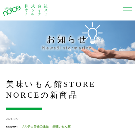
お知らせ
News&Information
美味いもん館STORE
NORCEの新商品
2024.3.22
category:
ノルチェ自慢の逸品
美味いもん館