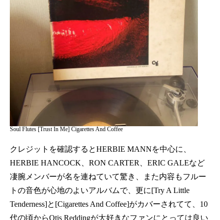
Soul Flutes [Trust In Me] Cigarettes And Coffee
クレジットを確認するとHERBIE MANNを中心に、
HERBIE HANCOCK、RON CARTER、ERIC GALEなど
凄腕メンバーが名を連ねていて驚き、また内容もフルー
トの音色が心地のよいアルバムで、更に[Try A Little
Tenderness]と[Cigarettes And Coffee]がカバーされてて、10
代の頃からOtis Reddingが大好きなファンにとっては良い